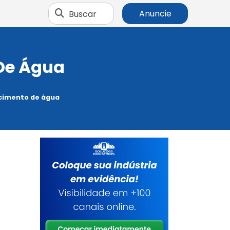
Buscar
Anuncie
 De Água
ecimento de água
s
e
,
r