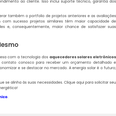
imento ao cliente. Isso inclui suporte técnico, garantia do
derar também o portfolio de projetos anteriores e as avaliaçõe
m com sucesso projetos similares têm maior capacidade d
des e, consequentemente, maior chance de satisfazer sua
 Mesmo
resa com a tecnologia dos
aquecedores solares eletrônico
em contato conosco para receber um orçamento detalhado 
omizar e se destacar no mercado. A energia solar é o futuro
e se alinha às suas necessidades. Clique aqui para solicitar se
ergética!
nico
.