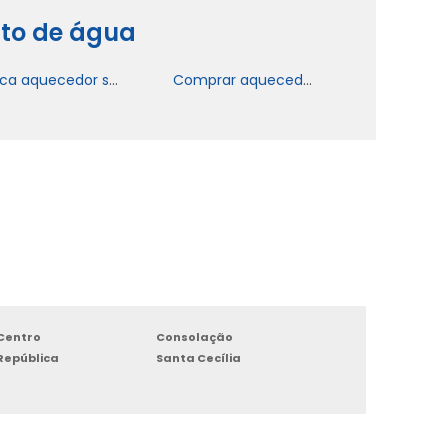
nto de água
Placa aquecedor solar
Comprar aquecedor solar com controle eletrônico
Centro
Consolação
República
Santa Cecília