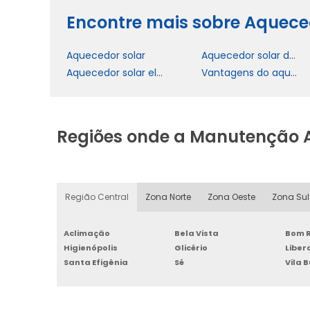
Encontre mais sobre Aquece
Aquecedor solar
Aquecedor solar de piscina
Aquecedor solar eletrônico para aquecimento de água
Vantagens do aquecedor solar com controle eletrônico
Regiões onde a Manutenção 
Região Central
Zona Norte
Zona Oeste
Zona Sul
Aclimação
Bela Vista
Bom R
Higienópolis
Glicério
Libe
Santa Efigênia
Sé
Vila 