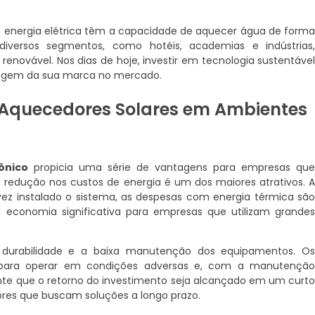
m energia elétrica têm a capacidade de aquecer água de form
diversos segmentos, como hotéis, academias e indústrias
enovável. Nos dias de hoje, investir em tecnologia sustentáve
imagem da sua marca no mercado.
 Aquecedores Solares em Ambientes
ônico
propicia uma série de vantagens para empresas qu
a redução nos custos de energia é um dos maiores atrativos. 
a vez instalado o sistema, as despesas com energia térmica sã
 economia significativa para empresas que utilizam grande
 durabilidade e a baixa manutenção dos equipamentos. O
os para operar em condições adversas e, com a manutençã
nte que o retorno do investimento seja alcançado em um curt
ores que buscam soluções a longo prazo.