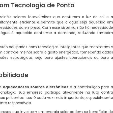
om Tecnologia de Ponta
painéis solares fotovoltaicos que capturam a luz do sol e 
 altamente eficiente e permite que a água seja aquecida e
essidades da empresa. Com esse sistema, não há necessidad
 água é aquecida conforme a demanda, reduzindo també
estão equipados com tecnologias inteligentes que monitoram 
um controle melhor sobre o gasto energético, fornecendo dado
s estratégicas, seja para ajustes operacionais ou para 
abilidade
de
aquecedores solares eletrônicos
é a contribuição para 
ecnologia, sua empresa participa ativamente na luta contr
es poluentes. Isso é cada vez mais importante, especialment
nte responsáveis.
presas que investem em energia solar podem se beneficiar d