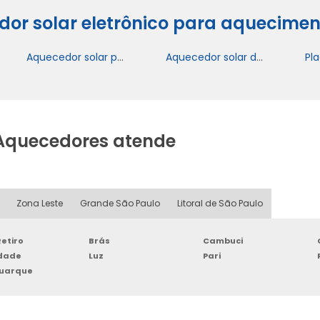
dor solar eletrônico para aquecime
Aquecedor solar para residência
Aquecedor solar de agua
Aquecedores atende
Zona Leste
Grande São Paulo
Litoral de São Paulo
etiro
Brás
Cambuci
rdade
Luz
Pari
Buarque