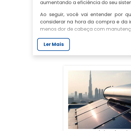
aumentando a eficiência do seu siste
Ao seguir, você vai entender por q
considerar na hora da compra e da 
menos dor de cabeça com manutenç
VISÃO GERAL DO RE
Ler Mais
O reservatório térmico para aquecedo
reduzindo ciclos do sistema. Você ent
Núcleo térmico: armazenamen
O reservatório térmico para aquece
demanda, minimizando perdas. Em pro
bombas e válvulas, aumenta tempo út
termico solar passivo ou sistemas híb
Na prática, você escolhe entre model