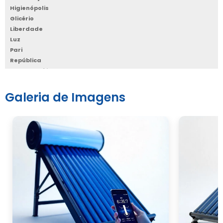
Higienópolis
Glicério
Liberdade
Luz
Pari
República
Santa Cecília
Santa Efigênia
Sé
Galeria de Imagens
Vila Buarque