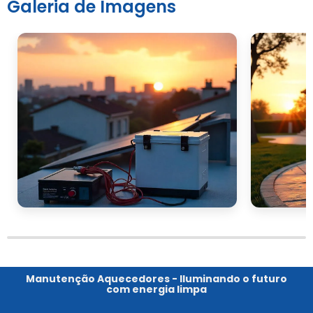
Galeria de Imagens
Vila Buarque
Manutenção Aquecedores - Iluminando o futuro
com energia limpa