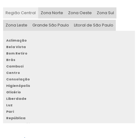
Região Central
Zona Norte
Zona Oeste
Zona Sul
Zona Leste
Grande São Paulo
Litoral de São Paulo
Aclimação
Bela Vista
Bom Retiro
Brás
Cambuci
Centro
Consolação
Higienópolis
Glicério
Liberdade
Luz
Pari
República
Santa Cecília
Santa Efigênia
Sé