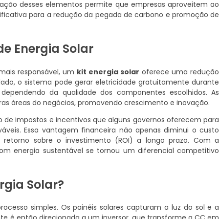
gração desses elementos permite que empresas aproveitem a
gnificativa para a redução da pegada de carbono e promoção d
de Energia Solar
 mais responsável, um
kit energia solar
oferece uma reduçã
lado, o sistema pode gerar eletricidade gratuitamente durant
s, dependendo da qualidade dos componentes escolhidos. A
ras áreas do negócios, promovendo crescimento e inovação.
ção de impostos e incentivos que alguns governos oferecem par
áveis. Essa vantagem financeira não apenas diminui o cust
 retorno sobre o investimento (ROI) a longo prazo. Com 
om energia sustentável se tornou um diferencial competitiv
rgia Solar?
cesso simples. Os painéis solares capturam a luz do sol e 
te é então direcionada a um inversor, que transforme a CC e