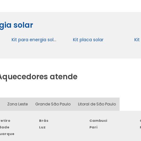
gia solar
Kit para energia solar residencial
Kit placa solar
Kit
Aquecedores atende
Zona Leste
Grande São Paulo
Litoral de São Paulo
etiro
Brás
Cambuci
rdade
Luz
Pari
Buarque