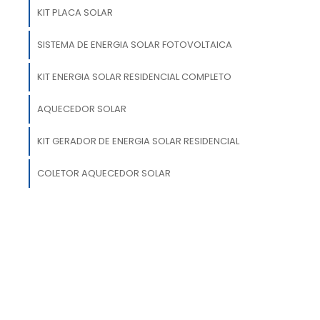
KIT PLACA SOLAR
a
o
SISTEMA DE ENERGIA SOLAR FOTOVOLTAICA
à
KIT ENERGIA SOLAR RESIDENCIAL COMPLETO
s
s
AQUECEDOR SOLAR
KIT GERADOR DE ENERGIA SOLAR RESIDENCIAL
COLETOR AQUECEDOR SOLAR
o
a
e
s
e
a