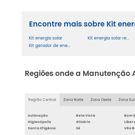
Encontre mais sobre Kit ener
Kit energia solar
Kit energia solar residencial completo
Kit gerador de energia solar residencial
Regiões onde a Manutenção 
Região Central
Zona Norte
Zona Oeste
Zona Sul
Aclimação
Bela Vista
Bom R
Higienópolis
Glicério
Libe
Santa Efigênia
Sé
Vila 