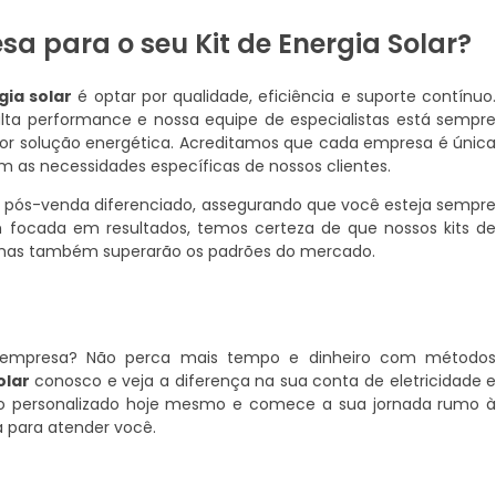
a para o seu Kit de Energia Solar?
gia solar
é optar por qualidade, eficiência e suporte contínuo
alta performance e nossa equipe de especialistas está sempr
hor solução energética. Acreditamos que cada empresa é únic
om as necessidades específicas de nossos clientes.
 pós-venda diferenciado, assegurando que você esteja sempr
focada em resultados, temos certeza de que nossos kits d
, mas também superarão os padrões do mercado.
a empresa? Não perca mais tempo e dinheiro com método
olar
conosco e veja a diferença na sua conta de eletricidade 
to personalizado hoje mesmo e comece a sua jornada rumo 
a para atender você.