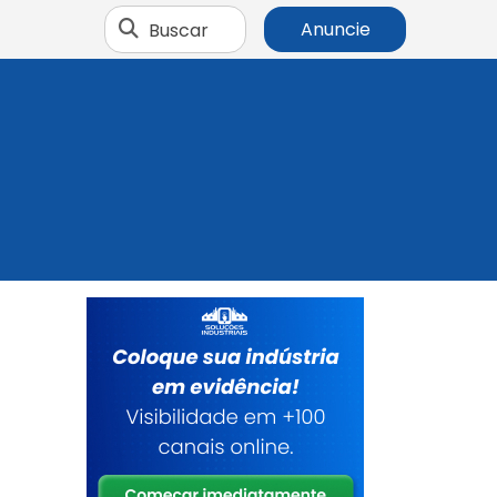
Buscar
Anuncie
r
r
e
,