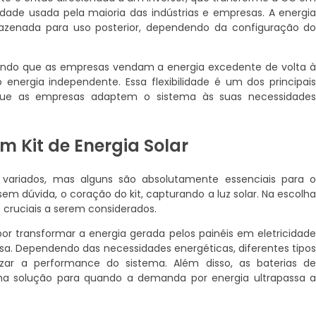
idade usada pela maioria das indústrias e empresas. A energi
azenada para uso posterior, dependendo da configuração d
itindo que as empresas vendam a energia excedente de volta 
energia independente. Essa flexibilidade é um dos principai
do que as empresas adaptem o sistema às suas necessidade
 Kit de Energia Solar
variados, mas alguns são absolutamente essenciais para 
em dúvida, o coração do kit, capturando a luz solar. Na escolh
es cruciais a serem considerados.
por transformar a energia gerada pelos painéis em eletricidad
sa. Dependendo das necessidades energéticas, diferentes tipo
izar a performance do sistema. Além disso, as baterias d
a solução para quando a demanda por energia ultrapassa 