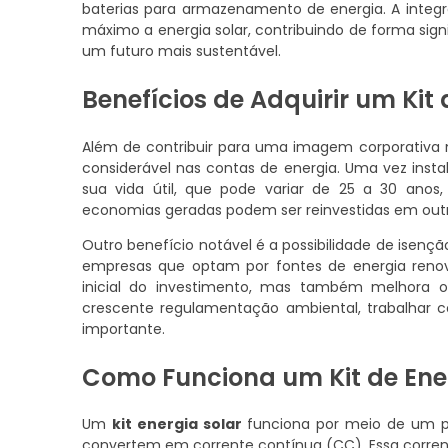
baterias para armazenamento de energia. A inte
máximo a energia solar, contribuindo de forma si
um futuro mais sustentável.
Benefícios de Adquirir um Kit 
Além de contribuir para uma imagem corporativa
considerável nas contas de energia. Uma vez insta
sua vida útil, que pode variar de 25 a 30 ano
economias geradas podem ser reinvestidas em out
Outro benefício notável é a possibilidade de isen
empresas que optam por fontes de energia renov
inicial do investimento, mas também melhora o
crescente regulamentação ambiental, trabalhar c
importante.
Como Funciona um Kit de Ene
Um
kit energia solar
funciona por meio de um pro
convertem em corrente contínua (CC). Essa corren