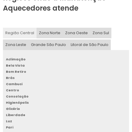
Aquecedores atende
Região Central
Zona Norte
Zona Oeste
Zona Sul
Zona Leste
Grande São Paulo
Litoral de São Paulo
Aclimação
Bela Vista
Bom Retiro
Brás
Cambuci
Centro
Consolação
Higienópolis
Glicério
Liberdade
Luz
Pari